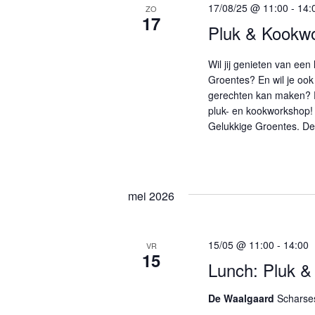
w
17/08/25 @ 11:00
-
14:
ZO
t
o
17
n
Pluk & Kookwo
e
r
t
e
d
Wil jij genieten van een
r
i
e
Groentes? En wil je ook
e
n
gerechten kan maken? 
n
e
.
pluk- en kookworkshop
n
Z
Z
Gelukkige Groentes. De
d
o
o
a
e
t
k
e
u
v
mei 2026
k
m
o
.
o
e
15/05 @ 11:00
-
14:00
r
VR
15
n
E
Lunch: Pluk &
v
e
De Waalgaard
Scharses
e