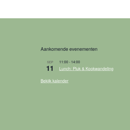
Aankomende evenementen
11:00
-
14:00
SEP
11
Lunch: Pluk & Kookwandeling
Bekijk kalender