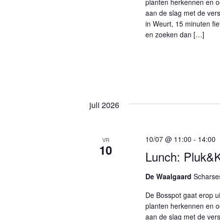
planten herkennen en oo
v
.
aan de slag met de vers
i
in Weurt, 15 minuten fi
en zoeken dan […]
g
a
t
i
juli 2026
e
10/07 @ 11:00
-
14:00
VR
10
Lunch: Pluk&
De Waalgaard
Scharses
De Bosspot gaat erop u
planten herkennen en oo
aan de slag met de vers