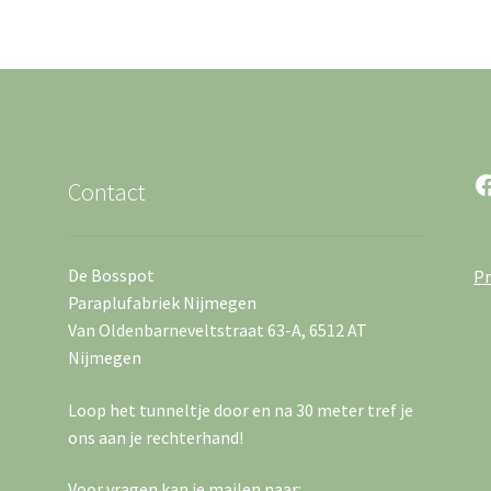
F
Contact
De Bosspot
Pr
Paraplufabriek Nijmegen
Van Oldenbarneveltstraat 63-A, 6512 AT
Nijmegen
Loop het tunneltje door en na 30 meter tref je
ons aan je rechterhand!
Voor vragen kan je mailen naar: