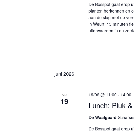
n
n
De Bosspot gaat erop u
e
w
planten herkennen en oo
m
aan de slag met de vers
e
e
in Weurt, 15 minuten fi
uiterwaarden in en zoe
n
e
t
r
e
n
g
m
e
e
juni 2026
t
v
k
e
e
19/06 @ 11:00
-
14:00
VR
y
19
n
Lunch: Pluk &
w
n
o
De Waalgaard
Scharses
r
a
d
De Bosspot gaat erop u