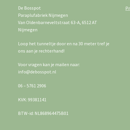
De Bosspot
Pr
Paraplufabriek Nijmegen
Van Oldenbarneveltstraat 63-A, 6512 AT
Nijmegen
Loop het tunneltje door en na 30 meter tref je
ons aan je rechterhand!
Voor vragen kan je mailen naar:
info@debosspot.nl
06 – 5761 2906
KVK: 99381141
BTW-id: NL868964475B01