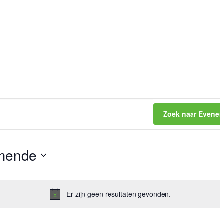
Zoek naar Even
mende
Er zijn geen resultaten gevonden.
B
e