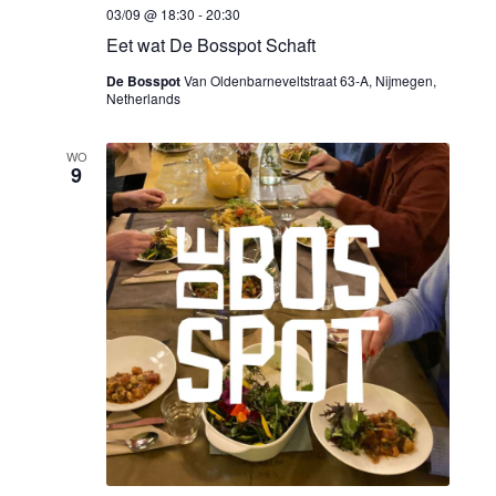
e
Z
m
03/09 @ 18:30
-
20:30
o
e
.
Eet wat De Bosspot Schaft
e
De Bosspot
Van Oldenbarneveltstraat 63-A, Nijmegen,
r
Netherlands
k
g
WO
e
9
a
n
v
e
e
n
n
w
n
e
a
e
v
r