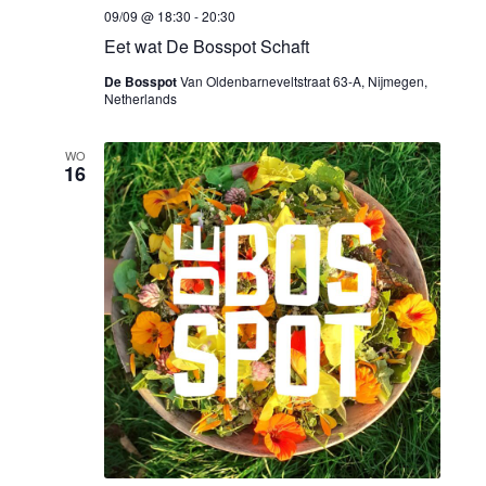
i
g
09/09 @ 18:30
-
20:30
g
Eet wat De Bosspot Schaft
e
De Bosspot
Van Oldenbarneveltstraat 63-A, Nijmegen,
a
v
Netherlands
e
t
WO
16
n
i
n
e
a
v
i
g
a
t