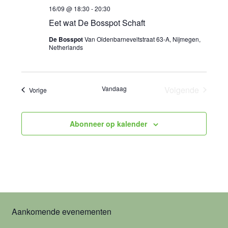
i
16/09 @ 18:30
-
20:30
Eet wat De Bosspot Schaft
e
De Bosspot
Van Oldenbarneveltstraat 63-A, Nijmegen,
Netherlands
Vandaag
Volgende
Evenementen
Vorige
Evenemente
Abonneer op kalender
Aankomende evenementen