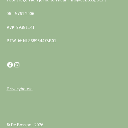
e
v
r
06 – 5761 2906
i
g
KVK: 99381141
g
e
BTW-id: NL868964475B01
a
v
e
t
Facebook
Instagram
n
i
n
e
a
Privacybeleid
v
i
g
© De Bosspot 2026