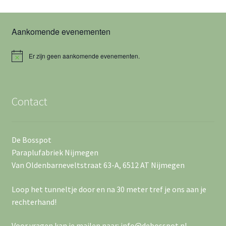
e
a
w
n
t
Aankomende evenementen
u
e
Z
m
o
e
Er zijn geen aankomende evenementen.
.
B
e
e
r
r
i
c
k
g
Contact
h
t
e
a
n
v
De Bosspot
e
Paraplufabriek Nijmegen
e
Van Oldenbarneveltstraat 63-A, 6512 AT Nijmegen
n
n
Loop het tunneltje door en na 30 meter tref je ons aan je
w
n
rechterhand!
e
a
Voor vragen kan je mailen naar: info@debosspot.nl