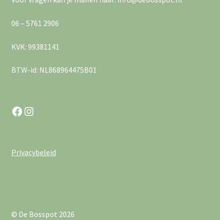
e
v
r
06 – 5761 2906
i
g
KVK: 99381141
g
e
BTW-id: NL868964475B01
a
v
e
t
Facebook
Instagram
n
i
n
e
a
Privacybeleid
v
i
g
© De Bosspot 2026