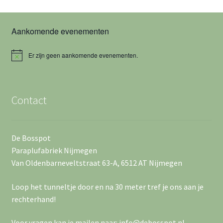
e
a
w
n
t
Aankomende evenementen
u
e
Z
m
o
e
Er zijn geen aankomende evenementen.
.
B
e
e
r
r
i
c
k
g
Contact
h
t
e
a
n
v
De Bosspot
e
Paraplufabriek Nijmegen
e
Van Oldenbarneveltstraat 63-A, 6512 AT Nijmegen
n
n
Loop het tunneltje door en na 30 meter tref je ons aan je
w
n
rechterhand!
e
a
Voor vragen kan je mailen naar: info@debosspot.nl