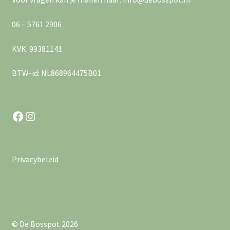
e
v
r
06 – 5761 2906
i
g
KVK: 99381141
g
e
BTW-id: NL868964475B01
a
v
e
t
Facebook
Instagram
n
i
n
e
a
Privacybeleid
v
i
g
© De Bosspot 2026