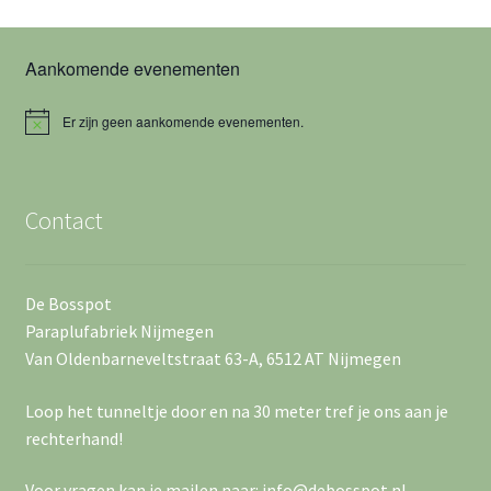
e
a
w
n
t
Aankomende evenementen
u
e
Z
m
o
e
Er zijn geen aankomende evenementen.
.
B
e
e
r
r
i
c
k
g
Contact
h
t
e
a
n
v
De Bosspot
e
Paraplufabriek Nijmegen
e
Van Oldenbarneveltstraat 63-A, 6512 AT Nijmegen
n
n
Loop het tunneltje door en na 30 meter tref je ons aan je
w
n
rechterhand!
e
a
Voor vragen kan je mailen naar: info@debosspot.nl