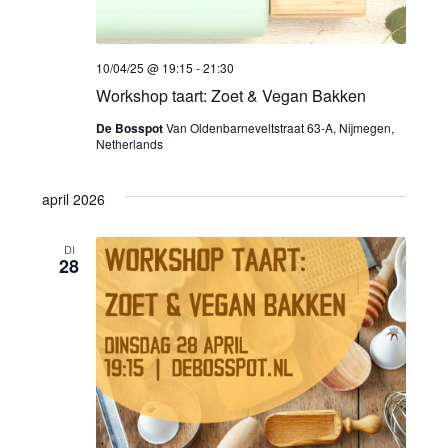
i
g
g
e
10/04/25 @ 19:15
-
21:30
a
v
Workshop taart: Zoet & Vegan Bakken
e
t
De Bosspot
Van Oldenbarneveltstraat 63-A, Nijmegen,
Netherlands
n
i
n
april 2026
e
a
DI
28
v
i
g
a
t