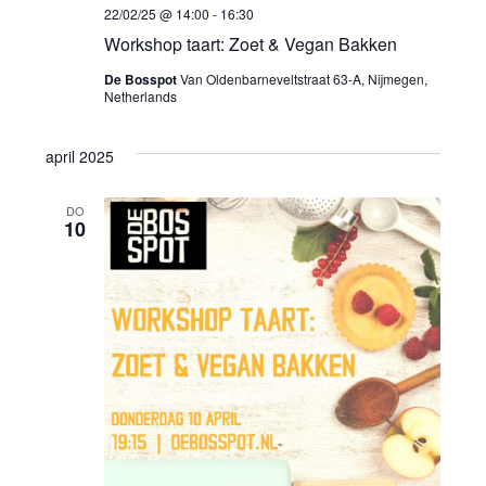
e
Z
m
22/02/25 @ 14:00
-
16:30
o
e
.
Workshop taart: Zoet & Vegan Bakken
e
De Bosspot
Van Oldenbarneveltstraat 63-A, Nijmegen,
r
Netherlands
k
g
april 2025
e
a
n
DO
v
10
e
e
n
n
w
n
e
a
e
v
r