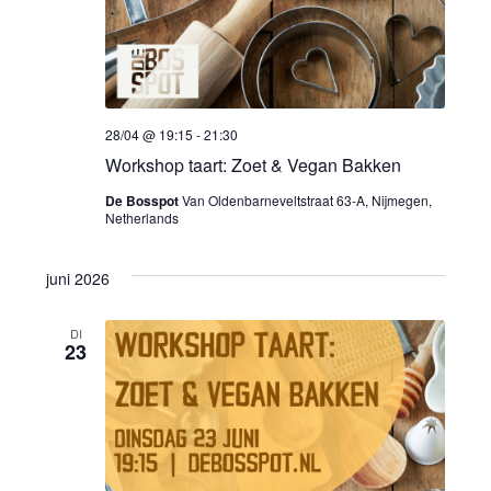
i
e
28/04 @ 19:15
-
21:30
Workshop taart: Zoet & Vegan Bakken
De Bosspot
Van Oldenbarneveltstraat 63-A, Nijmegen,
Netherlands
juni 2026
DI
23