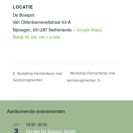
LOCATIE
De Bosspot
Van Oldenbarneveltstraat 63-A
Nijmegen
,
6512AT
Netherlands
+ Google Maps
Bekijk de site van Locatie
Workshop Fermenteren met
Workshop Fermenteren met
Seizoensgroenten
seizoensgroenten
Aankomende evenementen
18:30
-
20:30
SEP
3
Eet wat De Bosspot Schaft