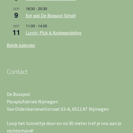
18:30
-
20:30
SEP
9
Eet wat De Bosspot Schaft
11:00
-
14:00
SEP
11
Lunch: Pluk & Kookwandeling
Bekijk kalender
Contact
De Bosspot
Paraplufabriek Nijmegen
Van Oldenbarneveltstraat 63-A, 6512 AT Nijmegen
Loop het tunneltje door en na 30 meter tref je ons aan je
rechterhand!