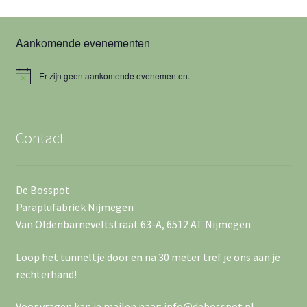
e
a
w
n
t
Aankomende evenementen
u
e
Z
m
o
e
Er zijn geen aankomende evenementen.
.
B
e
e
r
r
i
c
k
g
Contact
h
t
e
a
n
v
De Bosspot
e
Paraplufabriek Nijmegen
e
Van Oldenbarneveltstraat 63-A, 6512 AT Nijmegen
n
n
Loop het tunneltje door en na 30 meter tref je ons aan je
w
n
rechterhand!
e
a
Voor vragen kan je mailen naar: info@debosspot.nl