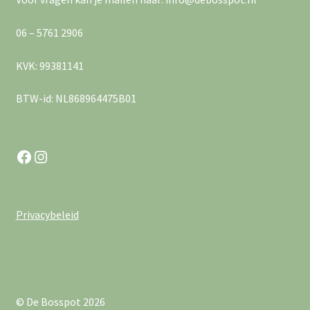
e
v
r
06 – 5761 2906
i
g
KVK: 99381141
g
e
BTW-id: NL868964475B01
a
v
e
t
Facebook
Instagram
n
i
n
e
a
Privacybeleid
v
i
g
© De Bosspot 2026