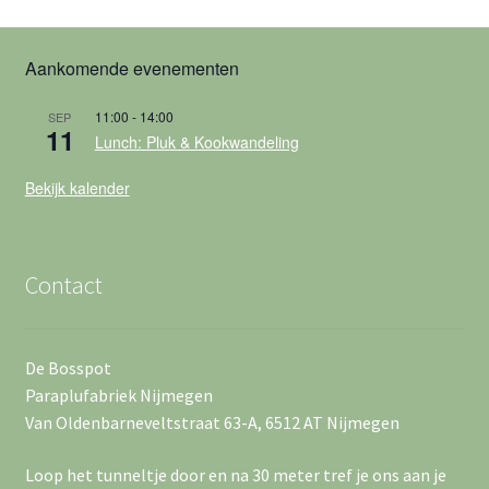
t
e
a
w
n
t
Aankomende evenementen
u
e
Z
m
11:00
-
14:00
SEP
o
e
.
11
Lunch: Pluk & Kookwandeling
e
r
Bekijk kalender
k
g
e
a
Contact
n
v
e
e
De Bosspot
n
Paraplufabriek Nijmegen
n
w
Van Oldenbarneveltstraat 63-A, 6512 AT Nijmegen
n
e
Loop het tunneltje door en na 30 meter tref je ons aan je