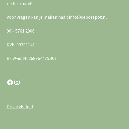
a
e
rechterhand!
v
r
Voor vragen kan je mailen naar: info@debosspot.nl
i
g
06 – 5761 2906
g
e
KVK: 99381141
a
v
e
BTW-id: NL868964475B01
t
n
i
n
Facebook
Instagram
e
a
v
Privacybeleid
i
g