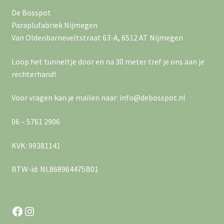
a
e
e
De Bosspot
v
r
Paraplufabriek Nijmegen
n
Van Oldenbarneveltstraat 63-A, 6512 AT Nijmegen
i
g
g
Loop het tunneltje door en na 30 meter tref je ons aan je
e
rechterhand!
a
v
Voor vragen kan je mailen naar: info@debosspot.nl
e
t
n
06 – 5761 2906
i
n
e
KVK: 99381141
a
BTW-id: NL868964475B01
v
i
Facebook
Instagram
g