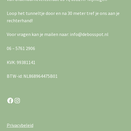
a
e
v
Loop het tunneltje door en na 30 meter tref je ons aan je
r
rechterhand!
i
g
Voor vragen kan je mailen naar: info@debosspot.nl
g
e
a
v
06 – 5761 2906
e
t
KVK: 99381141
n
i
BTW-id: NL868964475B01
n
e
a
Facebook
Instagram
v
i
Privacybeleid
g