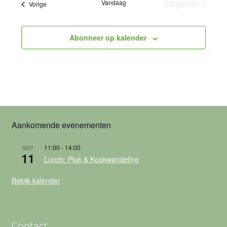
Vandaag
Volgende
Evenementen
Vorige
Evenemente
Abonneer op kalender
Aankomende evenementen
11:00
-
14:00
SEP
11
Lunch: Pluk & Kookwandeling
Bekijk kalender
Contact