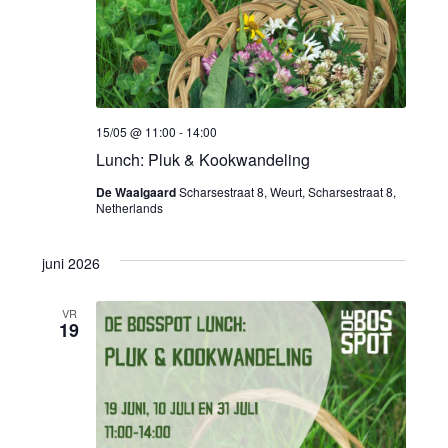
i
e
15/05 @ 11:00
-
14:00
Lunch: Pluk & Kookwandeling
De Waalgaard
Scharsestraat 8, Weurt, Scharsestraat 8,
Netherlands
juni 2026
VR
19