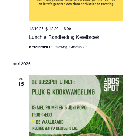
i
g
g
e
a
v
12/10/25 @ 12:30
-
16:00
e
Lunch & Rondleiding Ketelbroek
t
Ketelbroek
Plakseweg, Groesbeek
n
i
n
e
mei 2026
a
VR
v
15
i
g
a
t