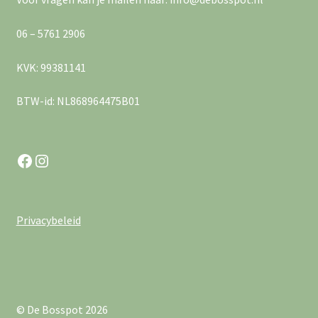
a
e
v
06 – 5761 2906
r
i
g
KVK: 99381141
g
e
BTW-id: NL868964475B01
a
v
e
t
Facebook
Instagram
n
i
n
e
Privacybeleid
a
v
i
g
© De Bosspot 2026