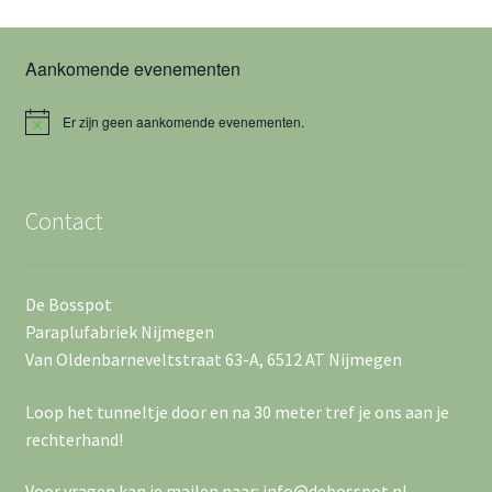
t
e
a
w
n
t
Aankomende evenementen
u
e
Z
m
Er zijn geen aankomende evenementen.
o
e
B
.
e
r
e
r
i
c
k
Contact
h
g
t
e
a
n
De Bosspot
v
Paraplufabriek Nijmegen
e
e
Van Oldenbarneveltstraat 63-A, 6512 AT Nijmegen
n
n
Loop het tunneltje door en na 30 meter tref je ons aan je
w
rechterhand!
n
e
Voor vragen kan je mailen naar: info@debosspot.nl