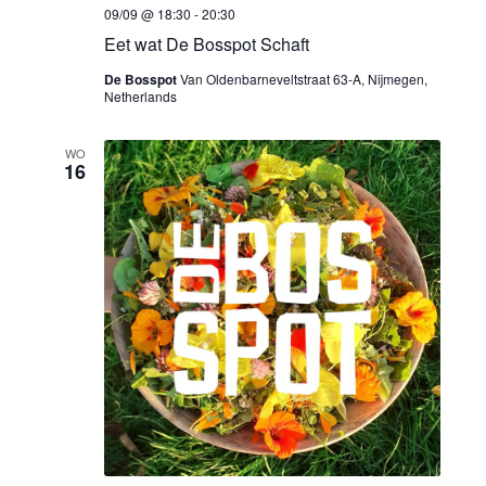
e
Z
m
09/09 @ 18:30
-
20:30
o
e
.
Eet wat De Bosspot Schaft
e
De Bosspot
Van Oldenbarneveltstraat 63-A, Nijmegen,
r
Netherlands
k
g
WO
e
16
a
n
v
e
e
n
n
w
n
e
a
e
v
r