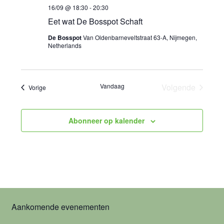
i
g
16/09 @ 18:30
-
20:30
g
Eet wat De Bosspot Schaft
e
De Bosspot
Van Oldenbarneveltstraat 63-A, Nijmegen,
a
v
Netherlands
e
t
n
i
Vandaag
Volgende
Evenementen
Vorige
Evenemente
n
e
a
Abonneer op kalender
v
i
g
a
Aankomende evenementen
t