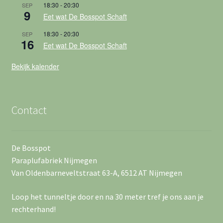
18:30
-
20:30
SEP
i
9
Eet wat De Bosspot Schaft
e
18:30
-
20:30
SEP
16
Eet wat De Bosspot Schaft
Bekijk kalender
Contact
De Bosspot
Paraplufabriek Nijmegen
Van Oldenbarneveltstraat 63-A, 6512 AT Nijmegen
Loop het tunneltje door en na 30 meter tref je ons aan je
rechterhand!