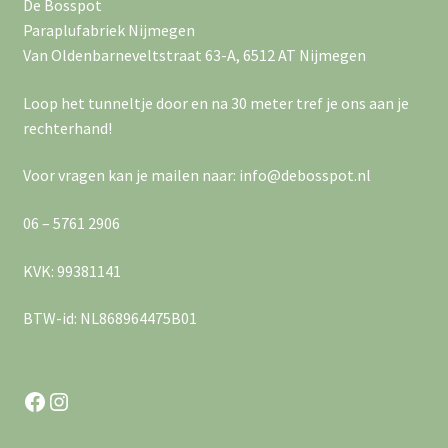
a
De Bosspot
e
Paraplufabriek Nijmegen
v
r
Van Oldenbarneveltstraat 63-A, 6512 AT Nijmegen
i
g
Loop het tunneltje door en na 30 meter tref je ons aan je
g
e
rechterhand!
a
v
Voor vragen kan je mailen naar: info@debosspot.nl
e
t
06 – 5761 2906
n
i
KVK: 99381141
n
e
a
BTW-id: NL868964475B01
v
i
Facebook
Instagram
g