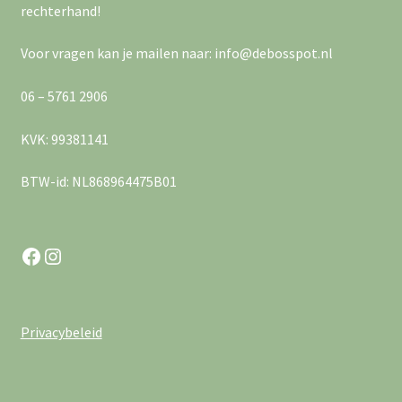
a
e
rechterhand!
v
r
Voor vragen kan je mailen naar: info@debosspot.nl
i
g
06 – 5761 2906
g
e
KVK: 99381141
a
v
e
BTW-id: NL868964475B01
t
n
i
n
Facebook
Instagram
e
a
v
Privacybeleid
i
g