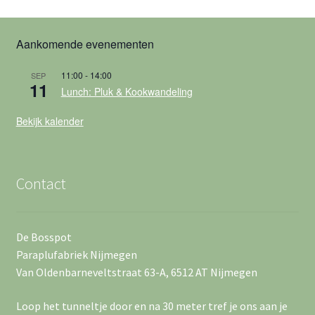
t
e
a
w
n
t
Aankomende evenementen
u
e
Z
m
11:00
-
14:00
SEP
o
e
.
11
Lunch: Pluk & Kookwandeling
e
r
Bekijk kalender
k
g
e
a
Contact
n
v
e
e
De Bosspot
n
Paraplufabriek Nijmegen
n
w
Van Oldenbarneveltstraat 63-A, 6512 AT Nijmegen
n
e
Loop het tunneltje door en na 30 meter tref je ons aan je