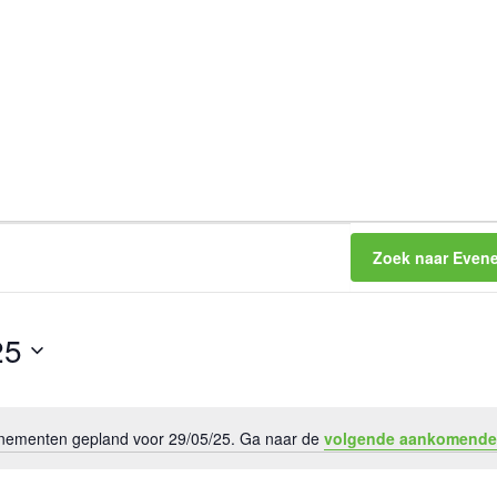
Zoek naar Even
25
ementen gepland voor 29/05/25. Ga naar de
volgende aankomende
B
e