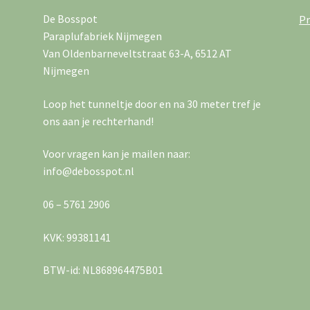
De Bosspot
Pr
Paraplufabriek Nijmegen
Van Oldenbarneveltstraat 63-A, 6512 AT
Nijmegen
Loop het tunneltje door en na 30 meter tref je
ons aan je rechterhand!
Voor vragen kan je mailen naar:
info@debosspot.nl
06 – 5761 2906
KVK: 99381141
BTW-id: NL868964475B01