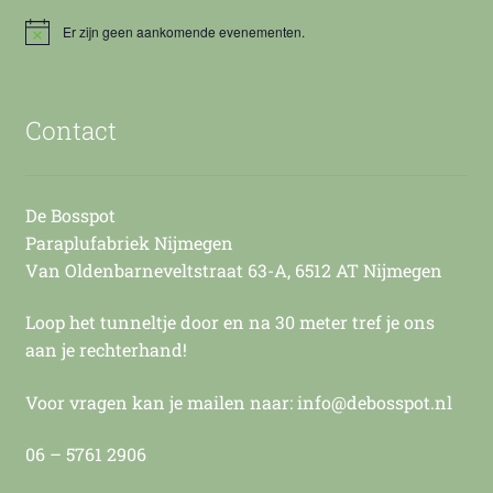
Er zijn geen aankomende evenementen.
B
e
r
i
c
Contact
h
t
De Bosspot
Paraplufabriek Nijmegen
Van Oldenbarneveltstraat 63-A, 6512 AT Nijmegen
Loop het tunneltje door en na 30 meter tref je ons
aan je rechterhand!
Voor vragen kan je mailen naar: info@debosspot.nl
06 – 5761 2906