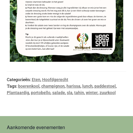
Categorieën:
,
Eten
Hoofdgerecht
Tags:
,
,
,
,
,
boerenkool
champignon
harissa
lunch
paddestoel
,
,
,
,
,
,
Plantaardig
portobello
salade
sla
tahin
winter
zuurkool
Aankomende evenementen