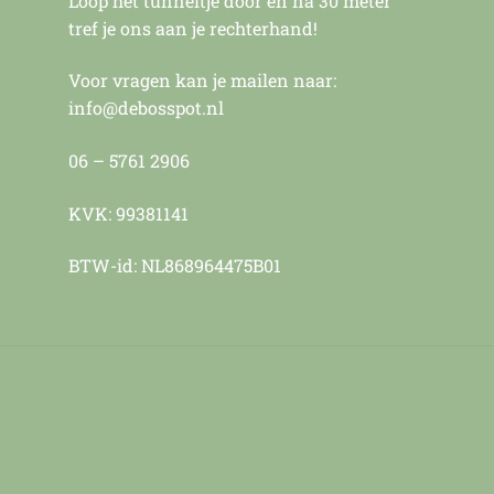
Loop het tunneltje door en na 30 meter
tref je ons aan je rechterhand!
Voor vragen kan je mailen naar:
info@debosspot.nl
06 – 5761 2906
KVK: 99381141
BTW-id: NL868964475B01