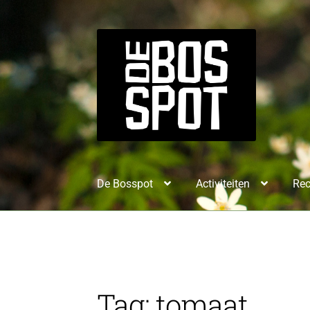
De Bosspot
Activiteiten
Rec
Tag:
tomaat