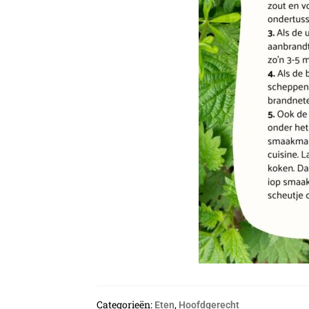
Categorieën:
,
Eten
Hoofdgerecht