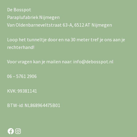
i
g
De Bosspot
g
e
Paraplufabriek Nijmegen
a
Van Oldenbarneveltstraat 63-A, 6512 AT Nijmegen
v
e
t
Loop het tunneltje door en na 30 meter tref je ons aan je
rechterhand!
n
i
n
Voor vragen kan je mailen naar: info@debosspot.nl
e
a
06 – 5761 2906
v
KVK: 99381141
i
BTW-id: NL868964475B01
g
a
Facebook
Instagram
t