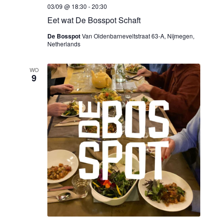
e
Z
m
03/09 @ 18:30
-
20:30
o
e
.
Eet wat De Bosspot Schaft
e
De Bosspot
Van Oldenbarneveltstraat 63-A, Nijmegen,
r
Netherlands
k
g
WO
e
9
a
n
v
e
e
n
n
w
n
e
a
e
v
r