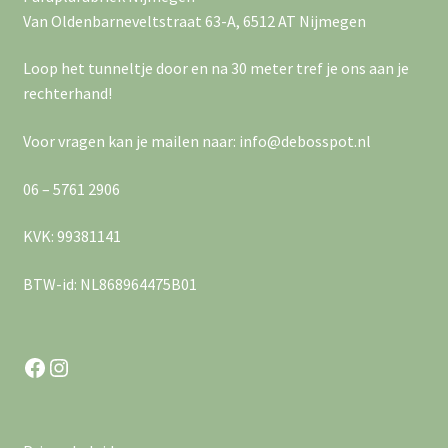
Van Oldenbarneveltstraat 63-A, 6512 AT Nijmegen
Loop het tunneltje door en na 30 meter tref je ons aan je
rechterhand!
Voor vragen kan je mailen naar: info@debosspot.nl
06 – 5761 2906
KVK: 99381141
BTW-id: NL868964475B01
Facebook
Instagram