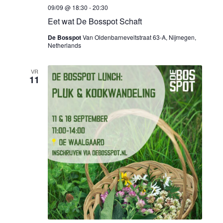
i
g
09/09 @ 18:30
-
20:30
g
Eet wat De Bosspot Schaft
e
De Bosspot
Van Oldenbarneveltstraat 63-A, Nijmegen,
a
v
Netherlands
e
t
VR
11
n
i
n
e
a
v
i
g
a
t