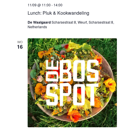
i
11/09 @ 11:00
-
14:00
Lunch: Pluk & Kookwandeling
e
De Waalgaard
Scharsestraat 8, Weurt, Scharsestraat 8,
Netherlands
WO
16