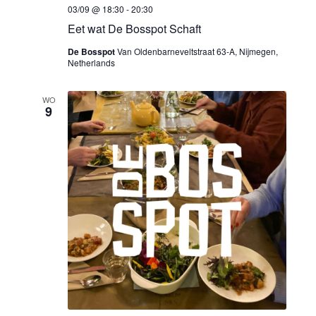
e
Z
m
03/09 @ 18:30
-
20:30
o
e
.
Eet wat De Bosspot Schaft
e
De Bosspot
Van Oldenbarneveltstraat 63-A, Nijmegen,
r
Netherlands
k
g
WO
e
9
a
n
v
e
e
n
n
w
n
e
a
e
v
r