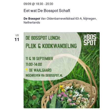
i
g
09/09 @ 18:30
-
20:30
g
Eet wat De Bosspot Schaft
e
De Bosspot
Van Oldenbarneveltstraat 63-A, Nijmegen,
a
v
Netherlands
e
t
VR
11
n
i
n
e
a
v
i
g
a
t