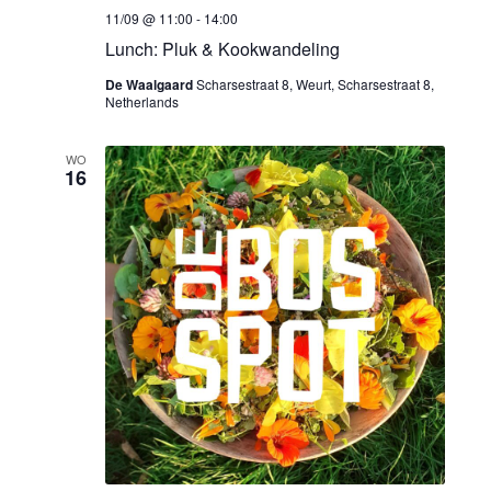
i
11/09 @ 11:00
-
14:00
Lunch: Pluk & Kookwandeling
e
De Waalgaard
Scharsestraat 8, Weurt, Scharsestraat 8,
Netherlands
WO
16