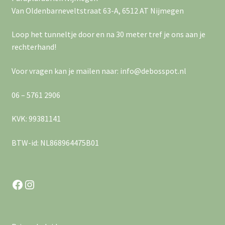
Van Oldenbarneveltstraat 63-A, 6512 AT Nijmegen
Loop het tunneltje door en na 30 meter tref je ons aan je
rechterhand!
Voor vragen kan je mailen naar: info@debosspot.nl
06 – 5761 2906
KVK: 99381141
BTW-id: NL868964475B01
Facebook
Instagram