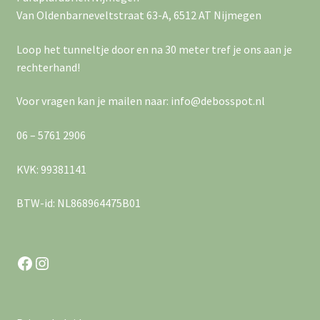
i
g
Van Oldenbarneveltstraat 63-A, 6512 AT Nijmegen
g
e
Loop het tunneltje door en na 30 meter tref je ons aan je
a
v
rechterhand!
e
t
Voor vragen kan je mailen naar: info@debosspot.nl
n
i
06 – 5761 2906
n
e
a
KVK: 99381141
v
BTW-id: NL868964475B01
i
g
Facebook
Instagram
a
t