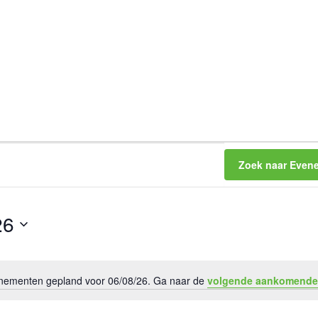
Zoek naar Even
26
ementen gepland voor 06/08/26. Ga naar de
volgende aankomende
B
e