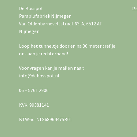
De Bosspot
Pr
Paraplufabriek Nijmegen
Van Oldenbarneveltstraat 63-A, 6512 AT
Nijmegen
Loop het tunneltje door en na 30 meter tref je
ons aan je rechterhand!
Voor vragen kan je mailen naar:
info@debosspot.nl
06 – 5761 2906
KVK: 99381141
BTW-id: NL868964475B01