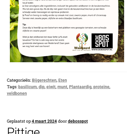
Categorieën:
,
Bijgerechten
Eten
Tags:
,
,
,
,
,
,
basilicum
dip
eiwit
munt
Plantaardig
proteïne
veldbonen
Geplaatst op
door
4 maart 2024
debosspot
Pittige