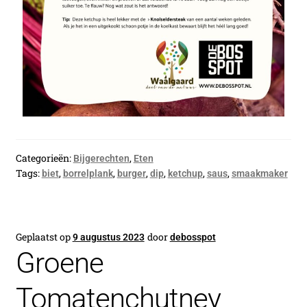
Categorieën:
,
Bijgerechten
Eten
Tags:
,
,
,
,
,
,
biet
borrelplank
burger
dip
ketchup
saus
smaakmaker
Geplaatst op
door
9 augustus 2023
debosspot
Groene
Tomatenchutney