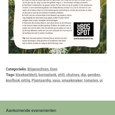
Categorieën:
,
Bijgerechten
Eten
Tags:
,
,
,
,
,
,
bleekselderij
borreplank
chili
chutney
dip
gember
,
,
,
,
,
,
knoflook
pittig
Plantaardig
saus
smaakmaker
tomaten
ui
Aankomende evenementen