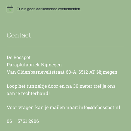
Er zijn geen aankomende evenementen.
B
e
r
i
c
Contact
h
t
De Bosspot
Paraplufabriek Nijmegen
Van Oldenbarneveltstraat 63-A, 6512 AT Nijmegen
Loop het tunneltje door en na 30 meter tref je ons
aan je rechterhand!
Voor vragen kan je mailen naar: info@debosspot.nl
06 – 5761 2906