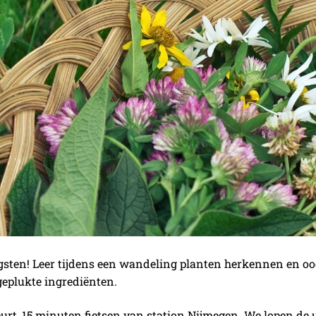
sten! Leer tijdens een wandeling planten herkennen en oogs
geplukte ingrediënten.
rt, 15 minuten fietsen van station Nijmegen. We lopen de