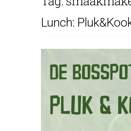
Tag:
smaakmak
Lunch: Pluk&Koo