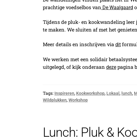
prachtige voedselbos van
o
De Waalgaard
Tijdens de pluk- en kookwandeling leer 
te maken. We sluiten af met het geniete
Meer details en inschrijven via
formuli
dit
We werken met een solidair betaalsysteem
uitgelegd, of kijk onderaan
pagina bi
deze
Tags:
,
,
,
,
Inspireren
Kookworkshop
Lokaal
lunch
M
,
Wildplukken
Workshop
Lunch: Pluk & Ko