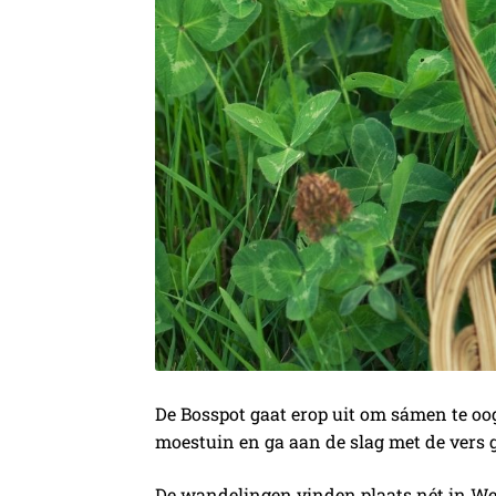
De Bosspot gaat erop uit om sámen te oog
moestuin en ga aan de slag met de vers 
De wandelingen vinden plaats nét in Weu