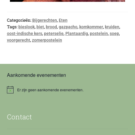
Categorieën:
,
Bijgerechten
Eten
Tags:
,
,
,
,
,
,
bieslook
biet
brood
gazpacho
komkommer
kruiden
,
,
,
,
,
oost-indische kers
peterselie
Plantaardig
postelein
soep
,
voorgerecht
zomerpostelein
Aankomende evenementen
Er zijn geen aankomende evenementen.
B
e
r
i
c
Contact
h
t