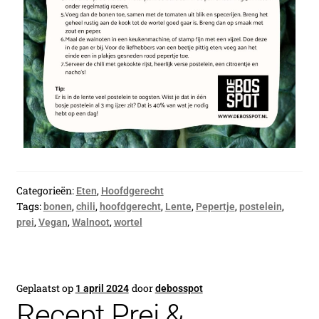
Categorieën:
,
Eten
Hoofdgerecht
Tags:
,
,
,
,
,
,
bonen
chili
hoofdgerecht
Lente
Pepertje
postelein
,
,
,
prei
Vegan
Walnoot
wortel
Geplaatst op
door
1 april 2024
debosspot
Recept Prei &