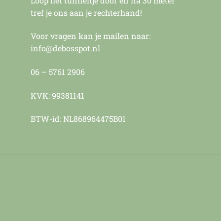
Loop het tunneltje door en na 30 meter
tref je ons aan je rechterhand!
Voor vragen kan je mailen naar:
info@debosspot.nl
06 – 5761 2906
KVK: 99381141
BTW-id: NL868964475B01