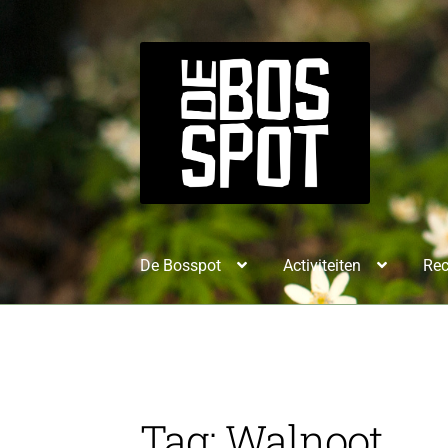
De Bosspot
Activiteiten
Rec
Tag:
Walnoot