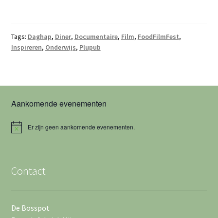
Tags:
Daghap
,
Diner
,
Documentaire
,
Film
,
FoodFilmFest
,
Inspireren
,
Onderwijs
,
Plupub
Aankomende evenementen
Er zijn geen aankomende evenementen.
B
e
r
i
c
Contact
h
t
De Bosspot