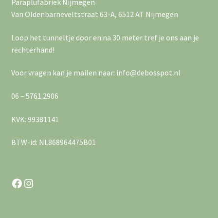
Paraplufabriek Nijmegen
Van Oldenbarneveltstraat 63-A, 6512 AT Nijmegen
Loop het tunneltje door en na 30 meter tref je ons aan je
rechterhand!
Voor vragen kan je mailen naar: info@debosspot.nl
06 – 5761 2906
KVK: 99381141
BTW-id: NL868964475B01
Facebook
Instagram