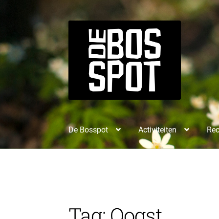
De Bosspot
Activiteiten
Rec
Tag:
Oogst