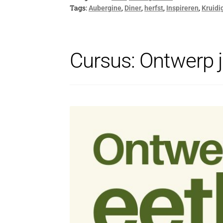
Tags:
,
,
,
,
Aubergine
Diner
herfst
Inspireren
Kruidi
Cursus: Ontwerp j