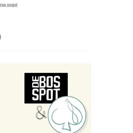
rse oogst
)