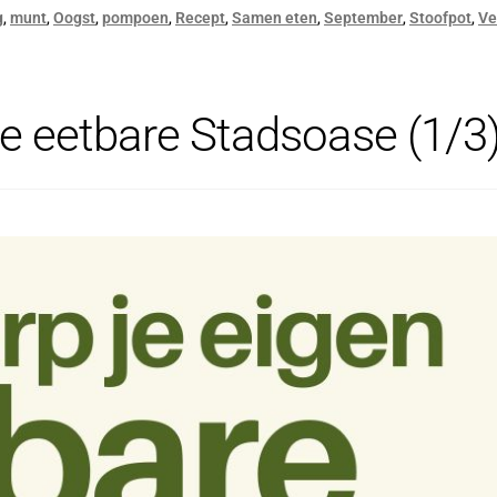
,
,
,
,
,
,
,
,
g
munt
Oogst
pompoen
Recept
Samen eten
September
Stoofpot
Ve
e eetbare Stadsoase (1/3