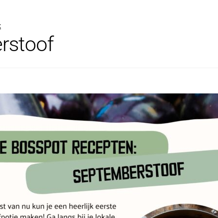
t
rstoof