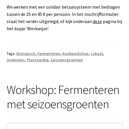
We werken met een solidair betaalsysteem met bedragen
tussen de 25 en 45 € per persoon. In het inschrijfformulier
staat het verder uitgelegd, of kijk onderaan
deze
pagina bij
het kopje ‘Werkwijze’.
Tags:
Biologisch
,
Fermenteren
,
Kookworkshop
,
Lokaal
,
Onderwijs
,
Plantaardig
,
Seizoensgroenten
Workshop: Fermenteren
met seizoensgroenten