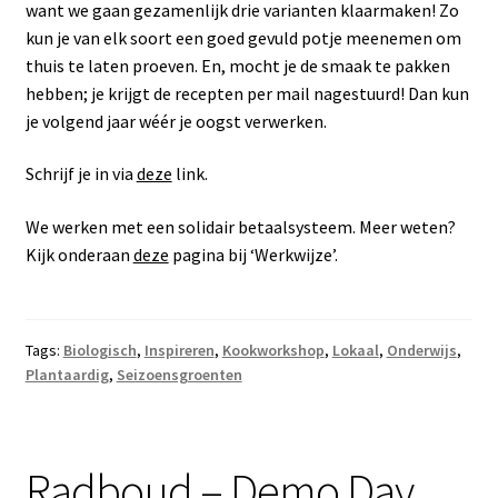
want we gaan gezamenlijk drie varianten klaarmaken! Zo
kun je van elk soort een goed gevuld potje meenemen om
thuis te laten proeven. En, mocht je de smaak te pakken
hebben; je krijgt de recepten per mail nagestuurd! Dan kun
je volgend jaar wéér je oogst verwerken.
Schrijf je in via
deze
link.
We werken met een solidair betaalsysteem. Meer weten?
Kijk onderaan
deze
pagina bij ‘Werkwijze’.
Tags:
Biologisch
,
Inspireren
,
Kookworkshop
,
Lokaal
,
Onderwijs
,
Plantaardig
,
Seizoensgroenten
Radboud – Demo Day