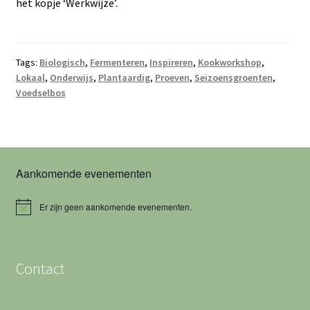
het kopje ‘Werkwijze’.
Tags:
Biologisch
,
Fermenteren
,
Inspireren
,
Kookworkshop
,
Lokaal
,
Onderwijs
,
Plantaardig
,
Proeven
,
Seizoensgroenten
,
Voedselbos
Aankomende evenementen
Er zijn geen aankomende evenementen.
B
e
r
i
c
Contact
h
t