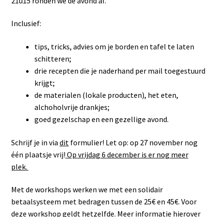
21u15 ronden we de avond af.
Inclusief:
tips, tricks, advies om je borden en tafel te laten
schitteren;
drie recepten die je naderhand per mail toegestuurd
krijgt;
de materialen (lokale producten), het eten,
alchoholvrije drankjes;
goed gezelschap en een gezellige avond.
Schrijf je in via
dit
formulier! Let op: op 27 november nog
één plaatsje vrij!
Op vrijdag 6 december is er nog meer
plek.
Met de workshops werken we met een solidair
betaalsysteem met bedragen tussen de 25€ en 45€. Voor
deze workshop geldt hetzelfde. Meer informatie hierover